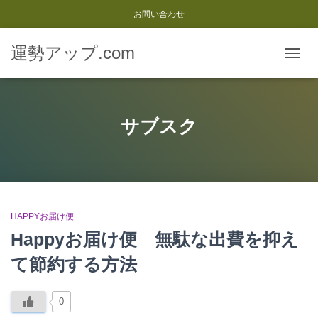
お問い合わせ
運勢アップ.com
ナ
ビ
ゲ
ー
シ
サブスク
ョ
ン
を
切
り
替
え
HAPPYお届け便
Happyお届け便 無駄な出費を抑え
て節約する方法
0