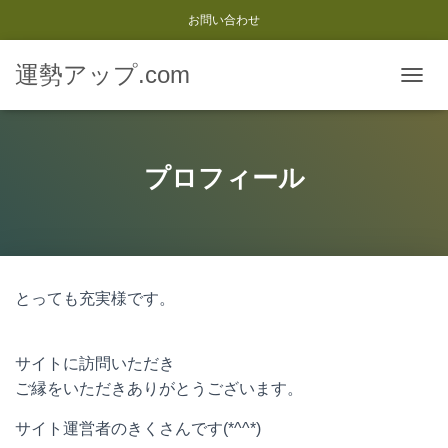
お問い合わせ
運勢アップ.com
ナ
ビ
ゲ
ー
シ
プロフィール
ョ
ン
を
切
り
替
とっても充実様です。
え
サイトに訪問いただき
ご縁をいただきありがとうございます。
サイト運営者のきくさんです(*^^*)