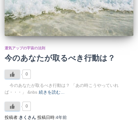
運気アップの宇宙の法則
今のあなたが取るべき行動は？
0
今のあなたが取るべき行動は？ 「あの時こうやっていれ
ば・・・」 &nbs
続きを読む…
0
投稿者:
きくさん
投稿日時:
4年
前