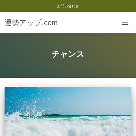
お問い合わせ
運勢アップ.com
ナ
ビ
ゲ
ー
シ
チャンス
ョ
ン
を
切
り
替
え